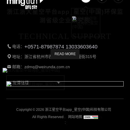
浙江浙大星空平台app_星空(中国)环保监
测省级企业研究院
TECHNICAL SUPPORT
+0571-87987874 13033603640
电话：
READ MORE
地址：
浙江省杭州市西湖区三墩镇金蓬街315号
邮箱：
zdmq@weirunda.com.cn
友情链接
OD电竞平台【中国】有限公司官网
米兰体育-米兰milan(中国)
Copyright © 2026 浙江星空平台app_星空(中国)科技有限公司
星空体育登录官网-星空（中国）
云开体育官方网站登录·（中国）官网入口
开云篮球_开云(中国)
All Rights Reserved .
网站地图
体育竞猜网（中国）官方网站
押球在线(中国)唯一官方网站
:
米兰app官方端入口-AC Milan(中国)
OD在线登录官网-OD(中国)
米兰体育平台app官网_米兰体育(中国)