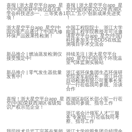
喜报 | 浙大星空平台app_星
喜报 | 浙大星空平台app_星
空(中国)荣获中国仪器仪表
空(中国)荣获2022年西湖区
学会科技进步一、三等奖各1
职工“五小”创新成果先进奖
项！
！
浙大星空平台app_星空(中
中国工程院院士、浙江大学
国)5项产品通过了中国汽修
能源工程学院教授岑可法邀
环保产品效果性检测！
请星空平台app_星空(中国)
科技参加关于BOD5在线监
测项目学术交流会
新品推介 | 燃油蒸发检测仪
持续关注 | 浙大星空平台
接受预定中!
app_星空(中国)首个环境温
室气体监测实验站
新品推介 | 零气发生器批量
浙江省环保集团生态环保研
发售中!
究院梁军副院长、浙江环信
自动检测有限公司董事长朱
宁一行莅临我司参观、洽谈
合作
喜报！浙大星空平台app_星
西湖区副区长邵小军一行莅
空(中国)荣获西湖区省级知
临我司参观、指导工作
识产权示范企业！
浙江省会计领军人才“三服
务”专家组一行莅临我司考
察、指导工作
我司技术总监丁宗英在氢能
浙江大学控股集团总经理余