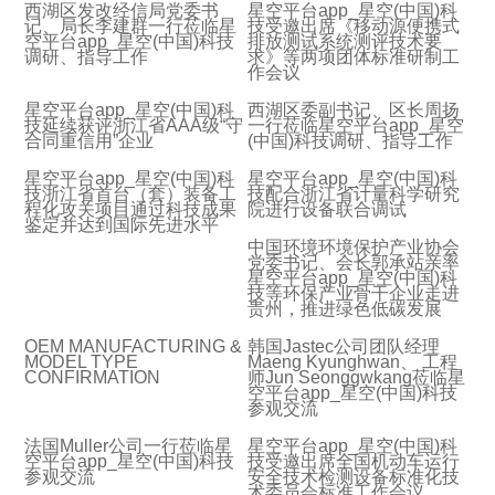
西湖区发改经信局党委书
星空平台app_星空(中国)科
记、局长李建群一行莅临星
技受邀出席《移动源便携式
空平台app_星空(中国)科技
排放测试系统测评技术要
调研、指导工作
求》等两项团体标准研制工
作会议
星空平台app_星空(中国)科
西湖区委副书记、区长周扬
技延续获评浙江省AAA级“守
一行莅临星空平台app_星空
合同重信用”企业
(中国)科技调研、指导工作
星空平台app_星空(中国)科
星空平台app_星空(中国)科
技浙江省首台（套）装备工
技配合浙江省计量科学研究
程化攻关项目通过科技成果
院进行设备联合调试
鉴定并达到国际先进水平
中国环境环境保护产业协会
党委书记、会长郭承站亲率
星空平台app_星空(中国)科
技等环保产业骨干企业走进
贵州，推进绿色低碳发展
OEM MANUFACTURING &
韩国Jastec公司团队经理
MODEL TYPE
Maeng Kyunghwan、 工程
CONFIRMATION
师Jun Seonggwkang莅临星
空平台app_星空(中国)科技
参观交流
法国Muller公司一行莅临星
星空平台app_星空(中国)科
空平台app_星空(中国)科技
技受邀出席全国机动车运行
参观交流
安全技术检测设备标准化技
术委员会标准工作会议