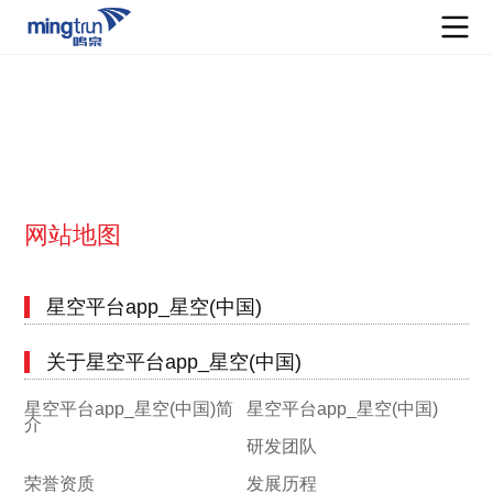
星空平台app_星空(中国)
网站地图
星空平台app_星空(中国)
关于星空平台app_星空(中国)
星空平台app_星空(中国)简
星空平台app_星空(中国)
介
研发团队
荣誉资质
发展历程