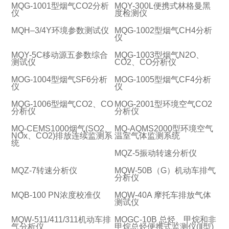
MQG-1001型烟气CO2分析
MQY-300L便携式林格曼黑
仪
度检测仪
MQH–3/4Y环境参数测试仪
MQG-1002型烟气CH4分析
仪
MQY-5C移动源五参数综合
MQG-1003型烟气N2O、
测试仪
CO2、CO分析仪
MOG-1004型烟气SF6分析
MOG-1005型烟气CF4分析
仪
仪
MQG-1006型烟气CO2、CO
MOG-2001型环境空气CO2
分析仪
分析仪
MQ-CEMS1000烟气(SO2、
MQ-AQMS2000型环境空气
NOx、CO2)排放连续监测系
温室气体监测系统
统
MQZ-5振动转速分析仪
MQZ-7转速分析仪
MQW-50B（G）机动车排气
分析仪
MQB-100 PN浓度校准仪
MQW-40A 摩托车排放气体
测试仪
MQW-511/411/311机动车排
MOGC-10B 总烃、甲烷和非
气分析仪
甲烷总烃便携式监测仪(Ⅱ型)