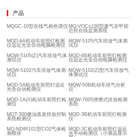
产品
MQGC-10型在线气相色谱仪
MQ-VOCs100型废气非甲烷
总烃在线监测系统
MQD-6A机动车前照灯检测
MQW-5105汽车排放气体测
仪远近光全自动电脑检测仪
试仪
MQW-5105(Z)汽车排放气体
MQD-6B机动车前照灯检测
测试仪
仪远近光全自动电脑检测仪
MQW-5102汽车排放气体测
MQW-5102(Z)型汽车排放气
试仪
体测试仪
MQD-5A机动车前照灯远近
MQW-50B机动车排气分析
光全自动检测仪
仪
MQD-1A(X)机动车前照灯检
MQW-7005便携式排放检测
测仪
系统
MQT-300燃油蒸发排放控制
MQD-3B机动车前照灯检测
系统检测仪
仪
MQ-NDIR101型CO2气体检
MQD-3C机动车前照灯远近
测模块
光手动检测仪（小液晶显示