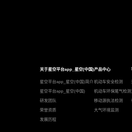
关于星空平台app_星空(中国)
产品中心
星空平台app_星空(中国)简介
机动车安全检测
星空平台app_星空(中国)
机动车环保尾气检测
研发团队
移动源执法检测
荣誉资质
大气环境监测
发展历程