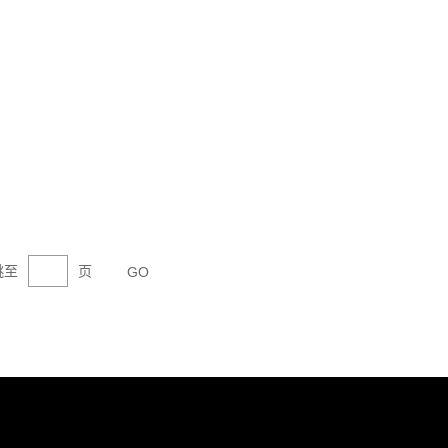
跳至
页
GO