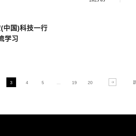
空(中国)科技一行
流学习
3
4
5
…
19
20