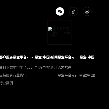
客户服务
星空平台app_星空(中国)新闻
星空平台app_星空(中国)
资料下载
星空平台app_星空(中国)新闻
人才招聘
支持服务
行业资讯
星空平台app_星空(中国)
行业案例